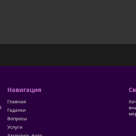
Навигация
Св
Главная
Хо
й
вн
Гадалки
ме
Вопросы
Услуги
Загрузить фото