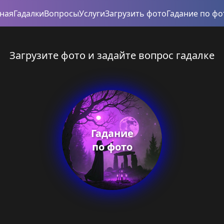
вная
Гадалки
Вопросы
Услуги
Загрузить фото
Гадание по фо
Загрузите фото и задайте вопрос гадалке
Гадание
по фото