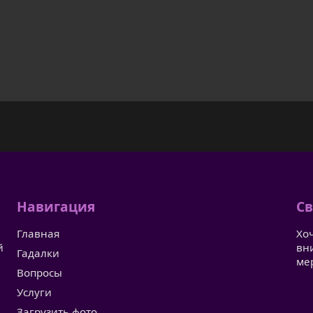
Навигация
Св
Главная
Хо
й
вн
Гадалки
ме
Вопросы
Услуги
Загрузить фото