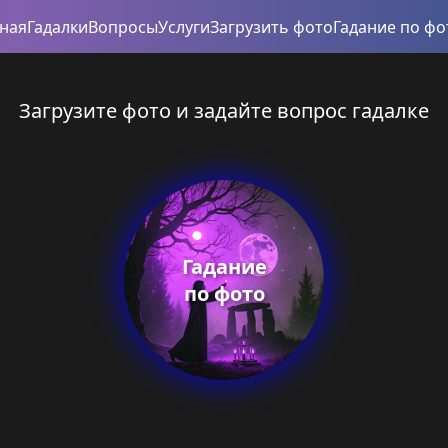
вная
Гадалки
Вопросы
Услуги
Загрузить фото
Гадание по фо
Загрузите фото и задайте вопрос гадалке
Гадание
по фото