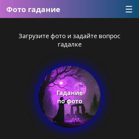
☰
Фото гадание
Загрузите фото и задайте вопрос
гадалке
Гадание
по фото