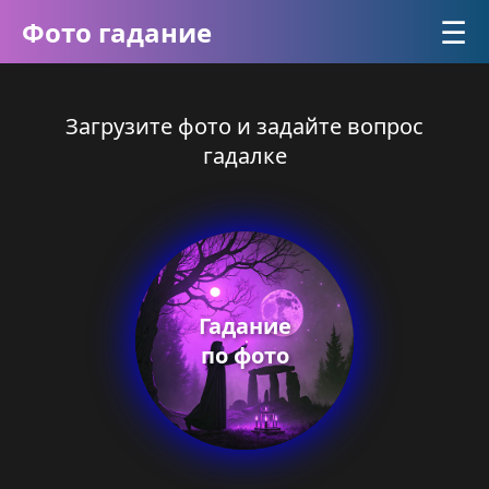
☰
Фото гадание
Загрузите фото и задайте вопрос
гадалке
Гадание
по фото