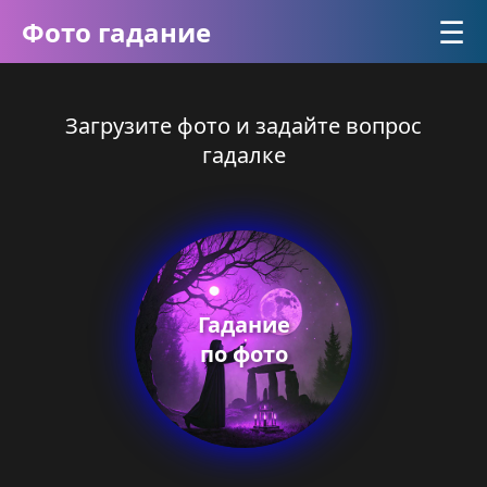
☰
Фото гадание
Загрузите фото и задайте вопрос
гадалке
Гадание
по фото