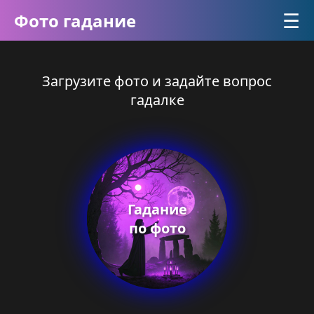
☰
Фото гадание
Загрузите фото и задайте вопрос
гадалке
Гадание
по фото