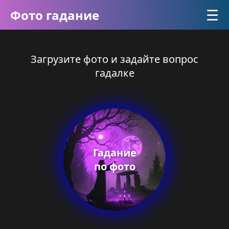
☰
Фото гадание
Загрузите фото и задайте вопрос
гадалке
Гадание
по фото