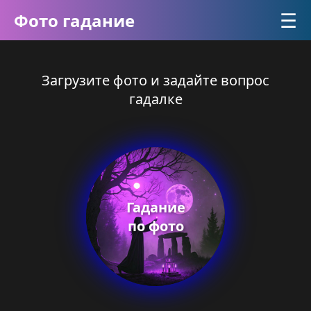
☰
Фото гадание
Загрузите фото и задайте вопрос
гадалке
Гадание
по фото