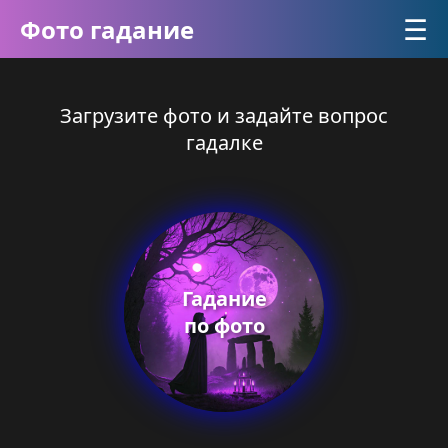
☰
Фото гадание
Загрузите фото и задайте вопрос
гадалке
Гадание
по фото