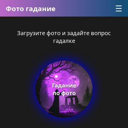
☰
Фото гадание
Загрузите фото и задайте вопрос
гадалке
Гадание
по фото