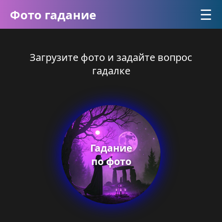
☰
Фото гадание
Загрузите фото и задайте вопрос
гадалке
Гадание
по фото