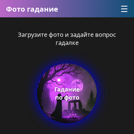
☰
Фото гадание
Загрузите фото и задайте вопрос
гадалке
Гадание
по фото