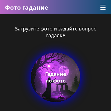
☰
Фото гадание
Загрузите фото и задайте вопрос
гадалке
Гадание
по фото