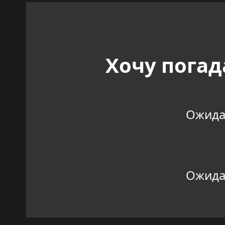
Хочу погад
Ожидан
Ожидан