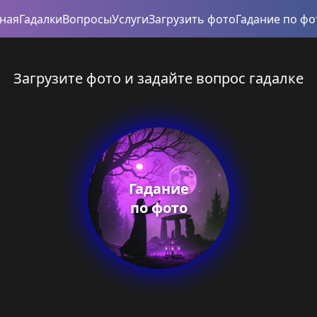
вная
Гадалки
Вопросы
Услуги
Загрузить фото
Гадание по фо
Загрузите фото и задайте вопрос гадалке
Гадание
по фото