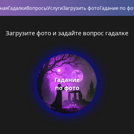
вная
Гадалки
Вопросы
Услуги
Загрузить фото
Гадание по фо
Загрузите фото и задайте вопрос гадалке
Гадание
по фото