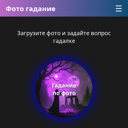
☰
Фото гадание
Загрузите фото и задайте вопрос
гадалке
Гадание
по фото