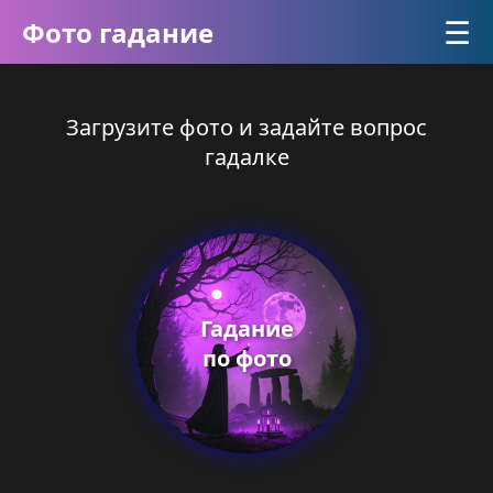
☰
Фото гадание
Загрузите фото и задайте вопрос
гадалке
Гадание
по фото