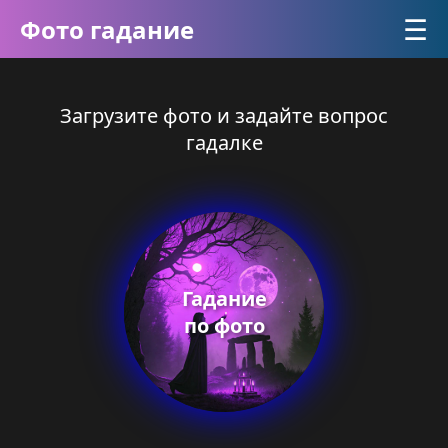
☰
Фото гадание
Загрузите фото и задайте вопрос
гадалке
Гадание
по фото