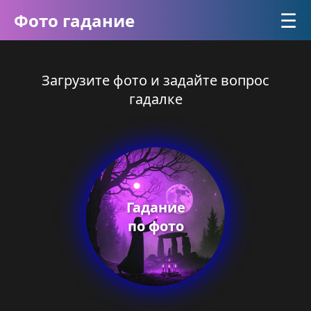
☰
Фото гадание
Загрузите фото и задайте вопрос
гадалке
Гадание
по фото