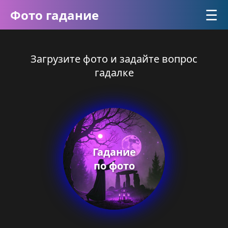
☰
Фото гадание
Загрузите фото и задайте вопрос
гадалке
Гадание
по фото