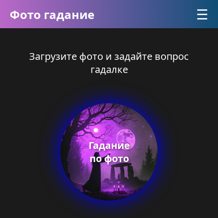
☰
Фото гадание
Загрузите фото и задайте вопрос
гадалке
Гадание
по фото