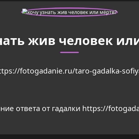
нать жив человек ил
ttps://fotogadanie.ru/taro-gadalka-sofiy
ие ответа от гадалки https://fotogada