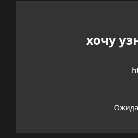
хочу уз
h
Ожидан