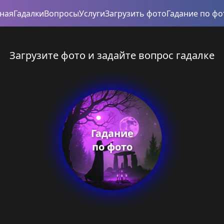
вная
Гадалки
Вопросы
Услуги
Загрузить фото
Гадание по фо
Загрузите фото и задайте вопрос гадалке
Гадание
по фото