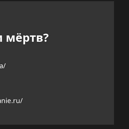
и мёртв?
a/
nie.ru/