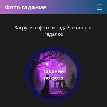
☰
Фото гадание
Загрузите фото и задайте вопрос
гадалке
Гадание
по фото