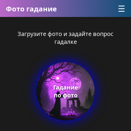
☰
Фото гадание
Загрузите фото и задайте вопрос
гадалке
Гадание
по фото