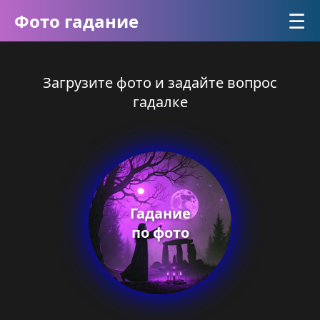
☰
Фото гадание
Загрузите фото и задайте вопрос
гадалке
Гадание
по фото