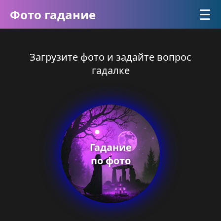
☰
Фото гадание
Загрузите фото и задайте вопрос
гадалке
Гадание
по фото