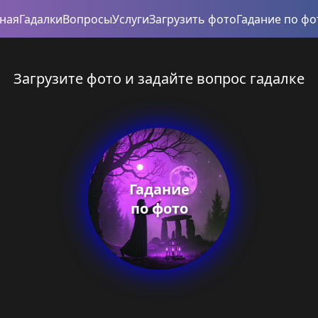
вная
Гадалки
Вопросы
Услуги
Загрузить фото
Гадание по фо
Загрузите фото и задайте вопрос гадалке
Гадание
по фото