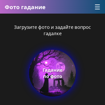
☰
Фото гадание
Загрузите фото и задайте вопрос
гадалке
Гадание
по фото