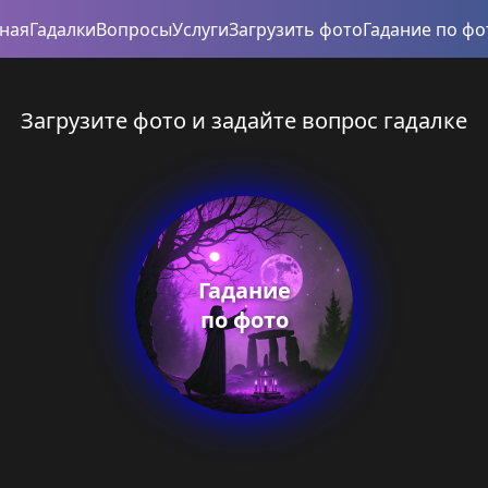
вная
Гадалки
Вопросы
Услуги
Загрузить фото
Гадание по фо
Загрузите фото и задайте вопрос гадалке
Гадание
по фото