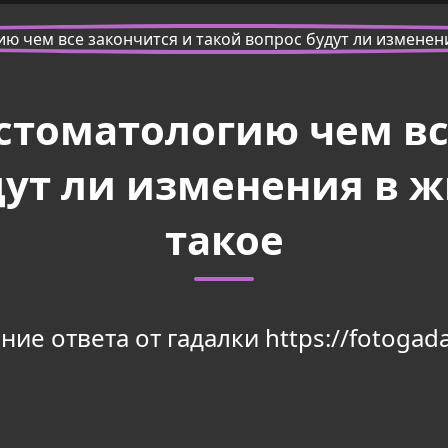
 стоматологию чем вс
дут ли изменения в ж
такое
ие ответа от гадалки https://fotogada