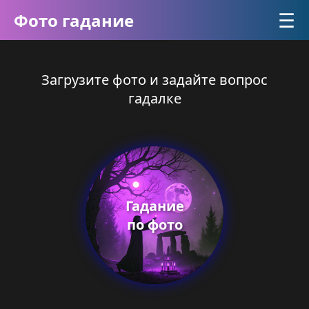
☰
Фото гадание
Загрузите фото и задайте вопрос
гадалке
Гадание
по фото