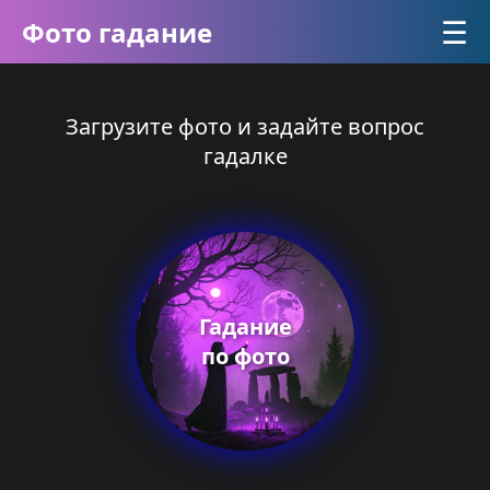
☰
Фото гадание
Загрузите фото и задайте вопрос
гадалке
Гадание
по фото