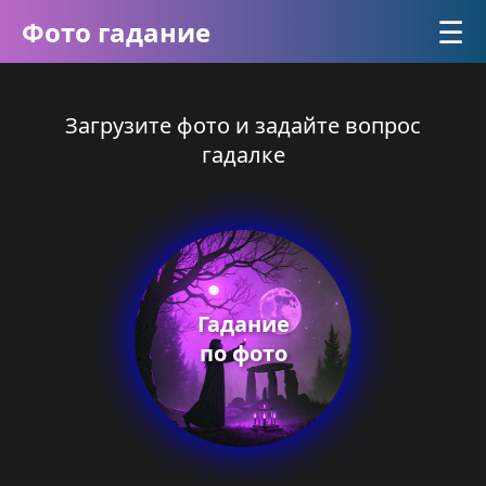
☰
Фото гадание
Загрузите фото и задайте вопрос
гадалке
Гадание
по фото