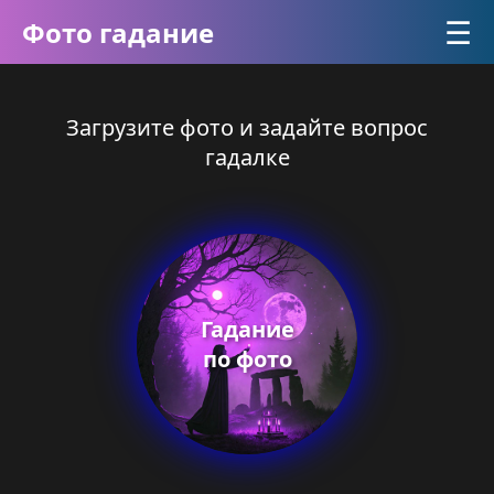
☰
Фото гадание
Загрузите фото и задайте вопрос
гадалке
Гадание
по фото