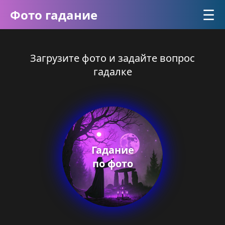
☰
Фото гадание
Загрузите фото и задайте вопрос
гадалке
Гадание
по фото