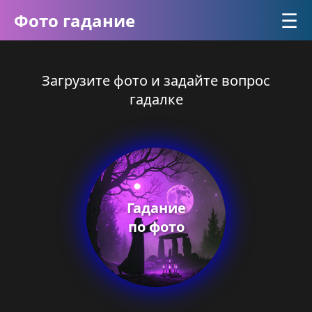
☰
Фото гадание
Загрузите фото и задайте вопрос
гадалке
Гадание
по фото