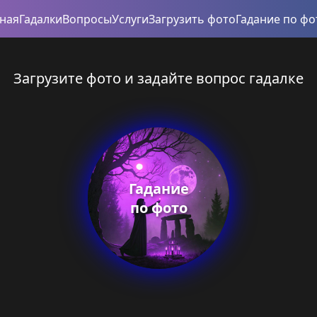
вная
Гадалки
Вопросы
Услуги
Загрузить фото
Гадание по фо
Загрузите фото и задайте вопрос гадалке
Гадание
по фото