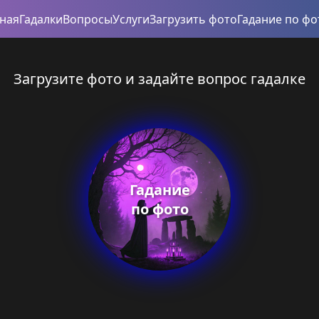
вная
Гадалки
Вопросы
Услуги
Загрузить фото
Гадание по фо
Загрузите фото и задайте вопрос гадалке
Гадание
по фото