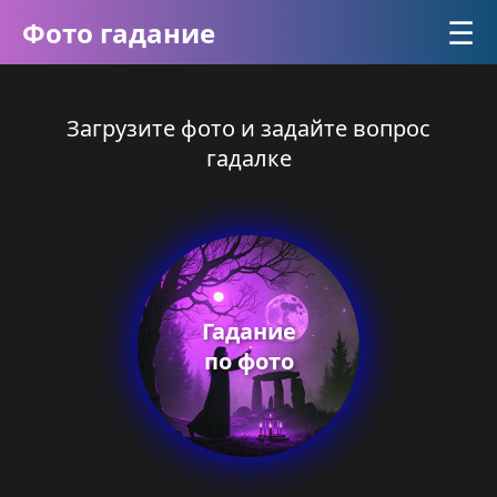
☰
Фото гадание
Загрузите фото и задайте вопрос
гадалке
Гадание
по фото