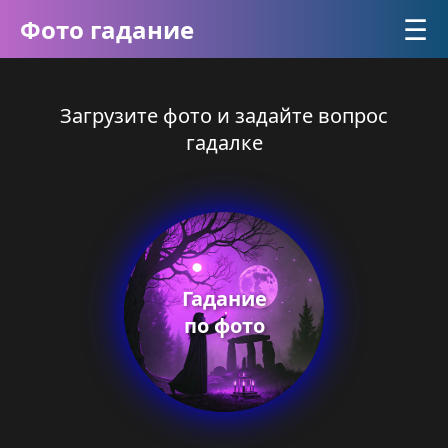
☰
Фото гадание
Загрузите фото и задайте вопрос
гадалке
Гадание
по фото