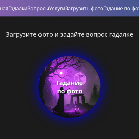
вная
Гадалки
Вопросы
Услуги
Загрузить фото
Гадание по фо
Загрузите фото и задайте вопрос гадалке
Гадание
по фото