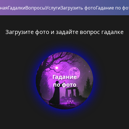
вная
Гадалки
Вопросы
Услуги
Загрузить фото
Гадание по фо
Загрузите фото и задайте вопрос гадалке
Гадание
по фото