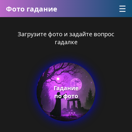
☰
Фото гадание
Загрузите фото и задайте вопрос
гадалке
Гадание
по фото