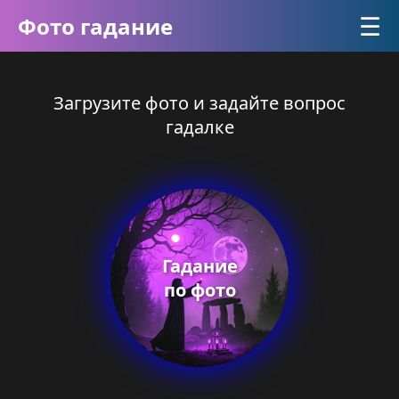
☰
Фото гадание
Загрузите фото и задайте вопрос
гадалке
Гадание
по фото