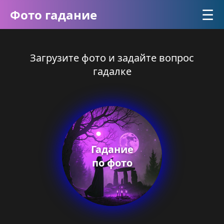
☰
Фото гадание
Загрузите фото и задайте вопрос
гадалке
Гадание
по фото