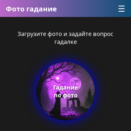
☰
Фото гадание
Загрузите фото и задайте вопрос
гадалке
Гадание
по фото