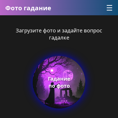
☰
Фото гадание
Загрузите фото и задайте вопрос
гадалке
Гадание
по фото