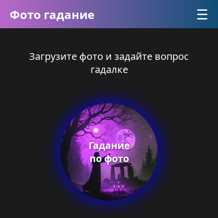
☰
Фото гадание
Загрузите фото и задайте вопрос
гадалке
Гадание
по фото