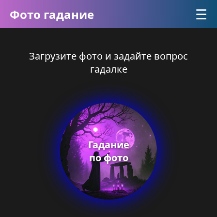
☰
Фото гадание
Загрузите фото и задайте вопрос
гадалке
Гадание
по фото