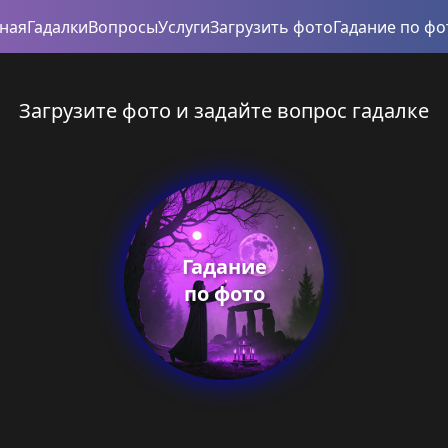
вная
Гадалки
Вопросы
Услуги
Загрузить фото
Гадание по фо
Загрузите фото и задайте вопрос гадалке
Гадание
по фото