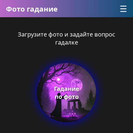
☰
Фото гадание
Загрузите фото и задайте вопрос
гадалке
Гадание
по фото